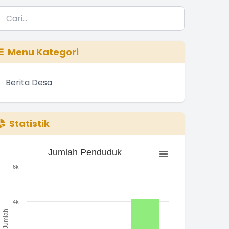
Menu Kategori
Berita Desa
Statistik
Jumlah Penduduk
Jumlah Penduduk
ar chart with 3 bars.
6k
he chart has 1 X axis displaying categories.
he chart has 1 Y axis displaying Jumlah. Range: 0 to 6000.
4k
Jumlah