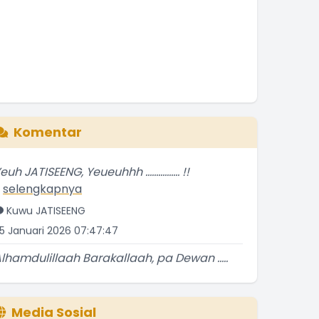
Komentar
euh JATISEENG, Yeueuhhh ................ !!
.
selengkapnya
Kuwu JATISEENG
5 Januari 2026 07:47:47
lhamdulillaah Barakallaah, pa Dewan .....
atur
.
selengkapnya
Kuwu JATISEENG
Media Sosial