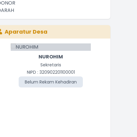
Aparatur Desa
NUROHIM
Sekretaris
Kasie P
NIPD : 320902201100001
N
Belum Rekam Kehadiran
Be