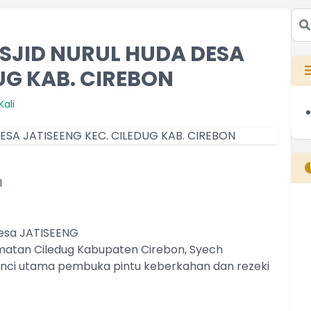
SJID NURUL HUDA DESA
UG KAB. CIREBON
ali
I
B
Desa JATISEENG
T
matan Ciledug Kabupaten Cirebon, Syech
T
ci utama pembuka pintu keberkahan dan rezeki