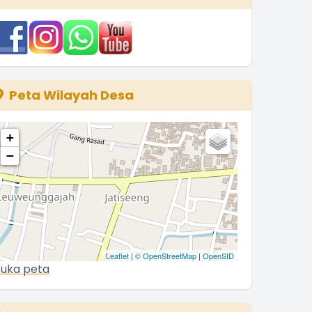
3 Januari 2026 09:32:14
ravo Para Kader Sub PPKBD Desa
ATISEENG ............ !!
.
selengkapnya
Kuwu JATISEENG
Peta Wilayah Desa
3 Desember 2025 06:34:56
+
−
Leaflet
|
© OpenStreetMap
|
OpenSID
uka peta