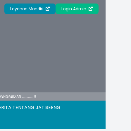
Layanan Mandiri
Login Admin
.......... !!
ERITA TENTANG JATISEENG