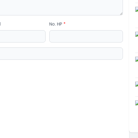
l
No. HP
*