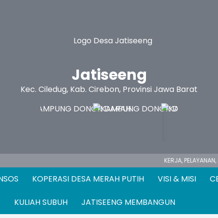
Jatiseeng
Kec. Ciledug, Kab. Cirebon, Provinsi Jawa Barat
KERJA,
PELAYANAN, PENGABDIAN ...
ANSOS
KOPERASI DESA MERAH PUTIH
VISI & MISI
C
A
KULIAH SUBUH
JATISEENG MEMBANGUN