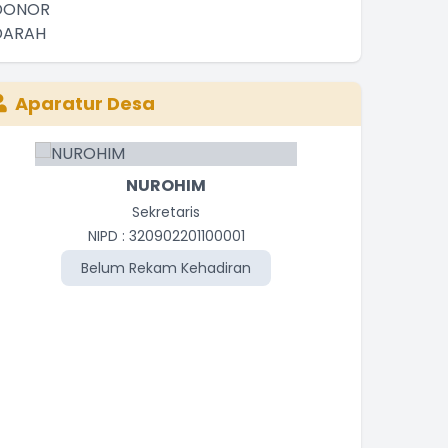
Aparatur Desa
NUROHIM
Sekretaris
Kasie P
NIPD : 320902201100001
N
Belum Rekam Kehadiran
Be