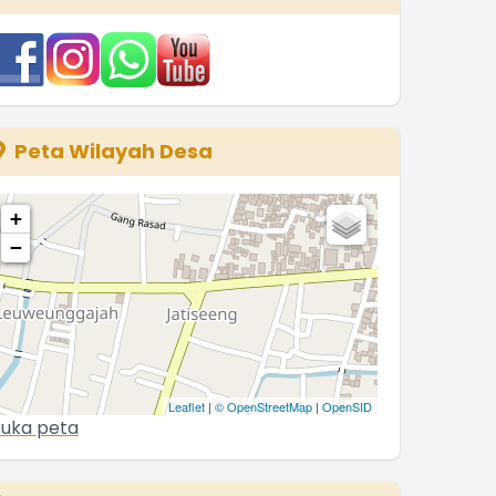
3 Januari 2026 09:32:14
ravo Para Kader Sub PPKBD Desa
ATISEENG ............ !!
.
selengkapnya
Kuwu JATISEENG
Peta Wilayah Desa
3 Desember 2025 06:34:56
+
−
Leaflet
|
© OpenStreetMap
|
OpenSID
uka peta