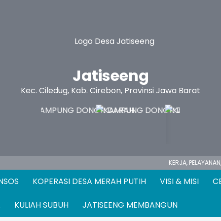
Jatiseeng
Kec. Ciledug, Kab. Cirebon, Provinsi Jawa Barat
KERJA,
PELAYANAN, PENGABDIAN ...
ANSOS
KOPERASI DESA MERAH PUTIH
VISI & MISI
C
A
KULIAH SUBUH
JATISEENG MEMBANGUN