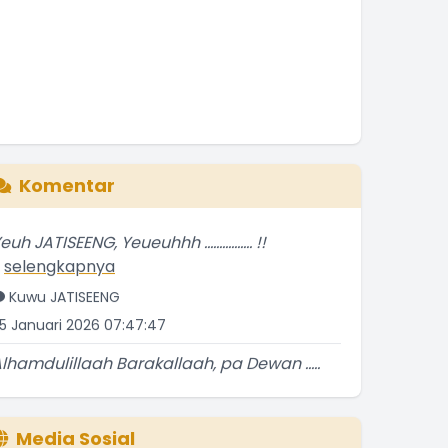
Komentar
euh JATISEENG, Yeueuhhh ................ !!
.
selengkapnya
Kuwu JATISEENG
5 Januari 2026 07:47:47
lhamdulillaah Barakallaah, pa Dewan .....
atur
.
selengkapnya
Kuwu JATISEENG
Media Sosial