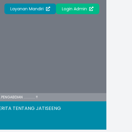
Layanan Mandiri
Login Admin
.......... !!
ERITA TENTANG JATISEENG