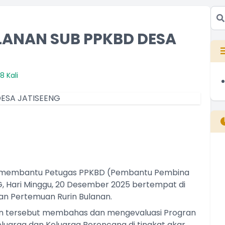
LANAN SUB PPKBD DESA
8 Kali
B
T
ng membantu Petugas PPKBD (Pembantu Pembina
T
, Hari Minggu, 20 Desember 2025 bertempat di
n Pertemuan Rurin Bulanan.
n tersebut membahas dan mengevaluasi Progran
arga dan Keluarga Berencana di tingkat akar