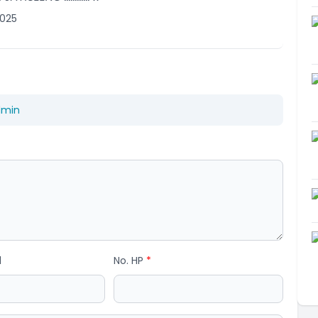
025
dmin
l
No. HP
*