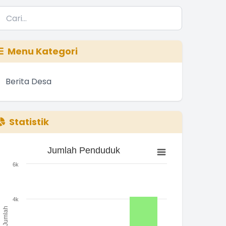
Menu Kategori
Berita Desa
Statistik
Jumlah Penduduk
Jumlah Penduduk
ar chart with 3 bars.
6k
he chart has 1 X axis displaying categories.
he chart has 1 Y axis displaying Jumlah. Range: 0 to 6000.
4k
Jumlah