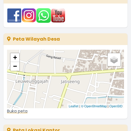
...
selengkapnya
Kuwu JATISEENG
23 Desember 2025 06:34:56
Peta Wilayah Desa
+
−
Leaflet
|
© OpenStreetMap
|
OpenSID
Buka peta
Peta Lokasi Kantor