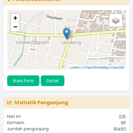
+
−
Leaflet
|
© OpenStreetMap
|
OpenSID
Buka Peta
Detail
Statistik Pengunjung
Hari ini
225
Kemarin
181
Jumlah pengunjung
81460