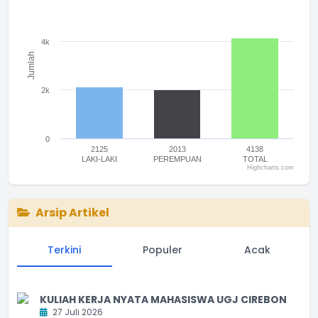
The chart has 1 Y axis displaying Jumlah. Range: 0 to 6000.
4k
Jumlah
2k
0
2125
2013
4138
LAKI-LAKI
PEREMPUAN
TOTAL
Highcharts.com
End of interactive chart.
Arsip Artikel
Terkini
Populer
Acak
KULIAH KERJA NYATA MAHASISWA UGJ CIREBON
27 Juli 2026