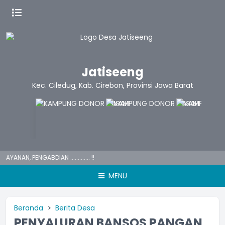
Jatiseeng
Kec. Ciledug, Kab. Cirebon, Provinsi Jawa Barat
AN, PENGABDIAN ............. !!
MENU
Beranda
Berita Desa
PENYALURAN BANSOS PANGAN