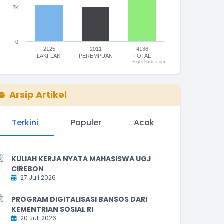
2k
0
2125
2011
4136
LAKI-LAKI
PEREMPUAN
TOTAL
Highcharts.com
nd of interactive chart.
Arsip Artikel
Terkini
Populer
Acak
KULIAH KERJA NYATA MAHASISWA UGJ
CIREBON
27 Juli 2026
PROGRAM DIGITALISASI BANSOS DARI
072
KEMENTRIAN SOSIAL RI
20 Juli 2026