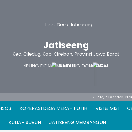
Jatiseeng
Kec. Ciledug, Kab. Cirebon, Provinsi Jawa Barat
KERJA,
PELAYANAN, PENGABDIAN ........
ANSOS
KOPERASI DESA MERAH PUTIH
VISI & MISI
C
A
KULIAH SUBUH
JATISEENG MEMBANGUN