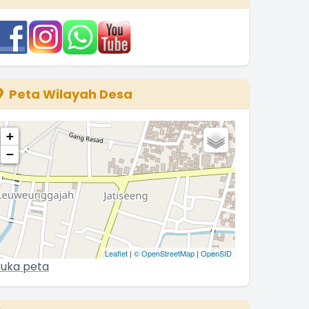
3 Januari 2026 09:32:14
ravo Para Kader Sub PPKBD Desa
ATISEENG ............ !!
.
selengkapnya
Kuwu JATISEENG
Peta Wilayah Desa
3 Desember 2025 06:34:56
+
−
Leaflet
|
© OpenStreetMap
|
OpenSID
uka peta