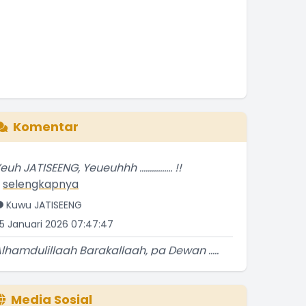
Komentar
euh JATISEENG, Yeueuhhh ................ !!
.
selengkapnya
Kuwu JATISEENG
5 Januari 2026 07:47:47
lhamdulillaah Barakallaah, pa Dewan .....
atur
.
selengkapnya
Kuwu JATISEENG
Media Sosial