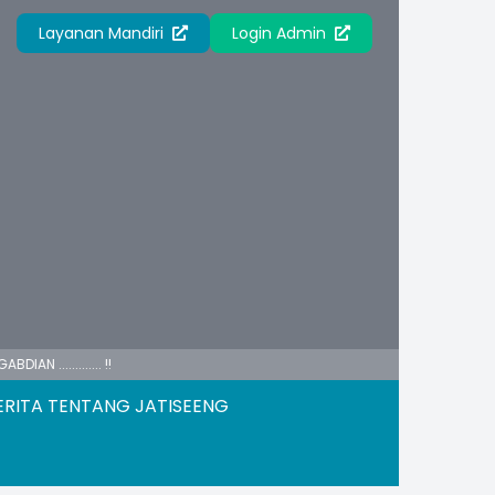
Layanan Mandiri
Login Admin
..... !!
ERITA TENTANG JATISEENG