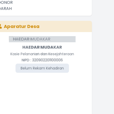
Aparatur Desa
HAEDAR MUDAKAR
A
Kasie Pelananan dan Kesejahteraan
NIPD : 320902201100006
N
Belum Rekam Kehadiran
Be