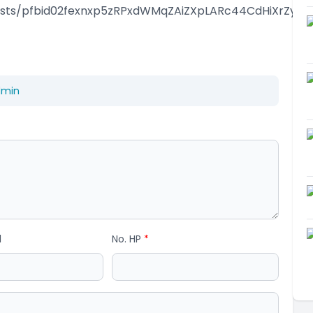
posts/pfbid02fexnxp5zRPxdWMqZAiZXpLARc44CdHiXrZyVi
dmin
l
No. HP
*