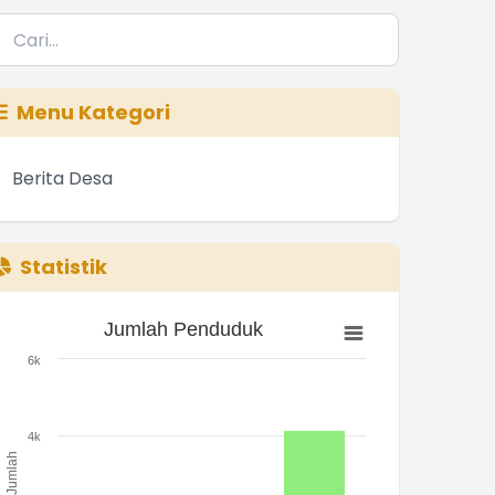
Menu Kategori
Berita Desa
Statistik
Jumlah Penduduk
Jumlah Penduduk
ar chart with 3 bars.
6k
he chart has 1 X axis displaying categories.
he chart has 1 Y axis displaying Jumlah. Range: 0 to 6000.
4k
Jumlah