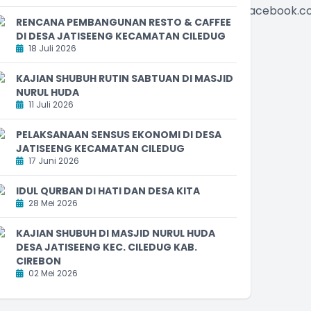
gKAantj82WwkTWq6Bp18e4Y7jfBlhttps://web.facebook.
RENCANA PEMBANGUNAN RESTO & CAFFEE
DI DESA JATISEENG KECAMATAN CILEDUG
18 Juli 2026
KAJIAN SHUBUH RUTIN SABTUAN DI MASJID
NURUL HUDA
11 Juli 2026
PELAKSANAAN SENSUS EKONOMI DI DESA
JATISEENG KECAMATAN CILEDUG
17 Juni 2026
IDUL QURBAN DI HATI DAN DESA KITA
28 Mei 2026
KAJIAN SHUBUH DI MASJID NURUL HUDA
DESA JATISEENG KEC. CILEDUG KAB.
CIREBON
02 Mei 2026