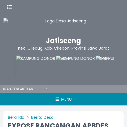
Jatiseeng
Kec. Ciledug, Kab. Cirebon, Provinsi Jawa Barat
 PENGABDIAN ............. !!
MENU
Beranda
Berita Desa
EXPOSE RANCANGAN APBDES