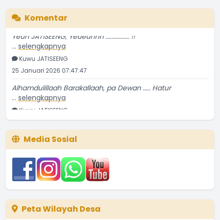
Komentar
Yeuh JATISEENG, Yeueuhhh ................ !!
...
selengkapnya
Kuwu JATISEENG
25 Januari 2026 07:47:47
Alhamdulillaah Barakallaah, pa Dewan ..... Hatur
...
selengkapnya
Kuwu JATISEENG
23 Januari 2026 09:32:14
Bravo Para Kader Sub PPKBD Desa JATISEENG ............ !!
Media Sosial
...
selengkapnya
Kuwu JATISEENG
23 Desember 2025 06:34:56
Peta Wilayah Desa