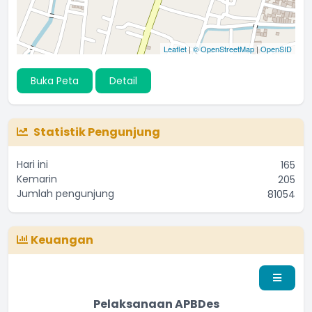
Leaflet
|
© OpenStreetMap
|
OpenSID
Buka Peta
Detail
Statistik Pengunjung
Hari ini
165
Kemarin
205
Jumlah pengunjung
81054
Keuangan
Pelaksanaan APBDes