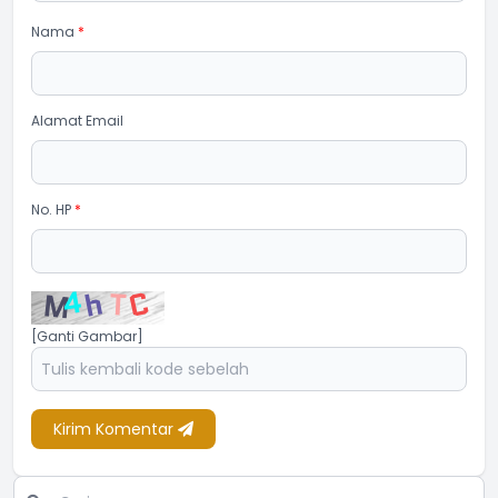
Nama
*
Alamat Email
No. HP
*
[Ganti Gambar]
Kirim Komentar