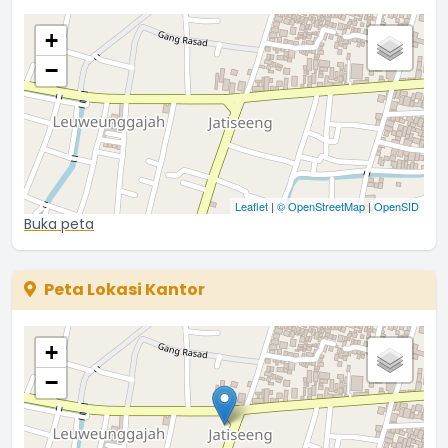
+
−
Leaflet
|
© OpenStreetMap
|
OpenSID
Buka peta
Peta Lokasi Kantor
+
−