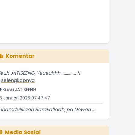
Komentar
euh JATISEENG, Yeueuhhh ................ !!
.
selengkapnya
Kuwu JATISEENG
5 Januari 2026 07:47:47
lhamdulillaah Barakallaah, pa Dewan .....
atur
.
selengkapnya
Kuwu JATISEENG
Media Sosial