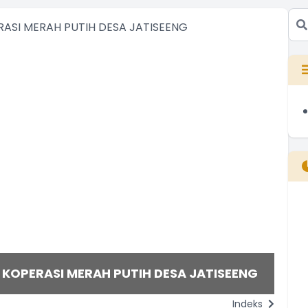
B
T
T
KOPERASI MERAH PUTIH DESA JATISEENG
UB
Indeks