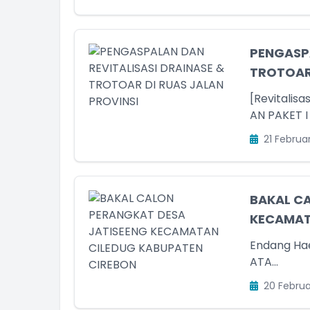
PENGASPA
TROTOAR 
[Revitalis
AN PAKET I
STIRA LAPIAN
21 Februar
ga Pendukung
am Kehadiran
BAKAL C
KECAMAT
Endang Hae
ATA...
20 Februa