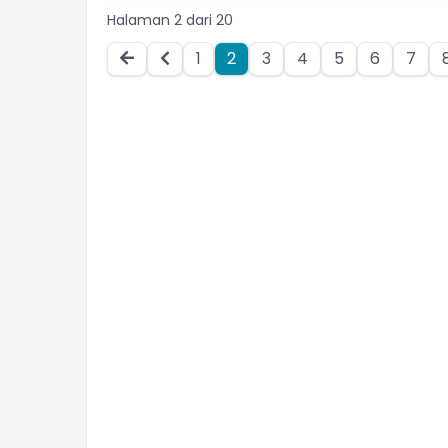
Halaman 2 dari 20
RUSWADRI
Staf/Tenaga Pendukung
1
2
3
4
5
6
7
Belum Rekam Kehadiran