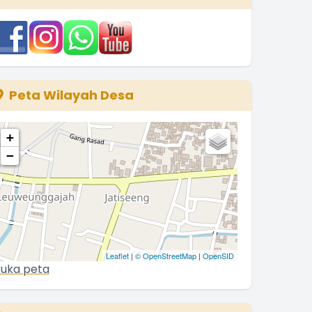
3 Januari 2026 09:32:14
ravo Para Kader Sub PPKBD Desa
ATISEENG ............ !!
.
selengkapnya
Kuwu JATISEENG
Peta Wilayah Desa
3 Desember 2025 06:34:56
+
−
Leaflet
|
© OpenStreetMap
|
OpenSID
uka peta