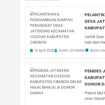
PELANTI
DESA JA
KABUPATE
Lantik Dua
18 April 2026
KUWU JATISEENG
Berita D
PEMDES 
KABUPATE
DONOR DA
Pasca Idul 
onor Darah: