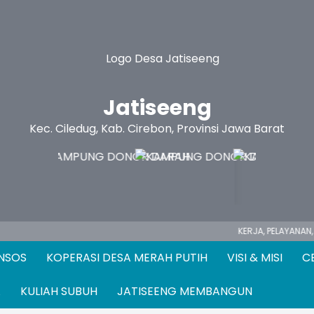
Jatiseeng
Kec. Ciledug, Kab. Cirebon, Provinsi Jawa Barat
KERJA,
PELAYANAN, PENGABDIAN ..
ANSOS
KOPERASI DESA MERAH PUTIH
VISI & MISI
C
A
KULIAH SUBUH
JATISEENG MEMBANGUN