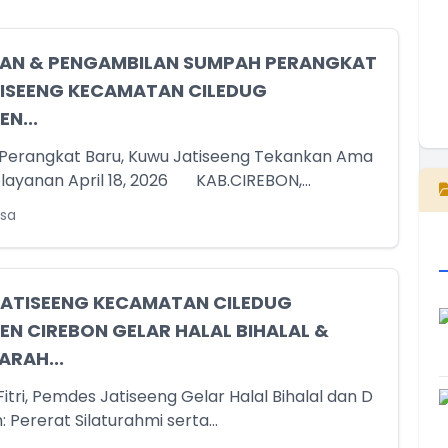
KAN & PENGAMBILAN SUMPAH PERANGKAT
TISEENG KECAMATAN CILEDUG
N...
E
 Perangkat Baru, Kuwu Jatiseeng Tekankan Ama
nah dan Pelayanan April 18, 2026 KAB.CIREBON,...
esa
JATISEENG KECAMATAN CILEDUG
N CIREBON GELAR HALAL BIHALAL &
RAH...
Fitri, Pemdes Jatiseeng Gelar Halal Bihalal dan D
 Pererat Silaturahmi serta...