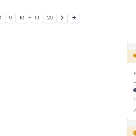
...
8
9
10
19
20
Y
..
2
A
H
..