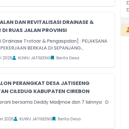
LAN DAN REVITALISASI DRAINASE &
DI RUAS JALAN PROVINSI
asi Drainase Trotoar & Pengaspalan] : PELAKSANA
 PEKERJAAN BERKALA DI SEPANJANG...
SOEMARNO M.TH.
i 2026
KUWU JATISEENG
Berita Desa
Kuwu Jatiseeng
Belum Rekam Kehadiran
ALON PERANGKAT DESA JATISEENG
AN CILEDUG KABUPATEN CIREBON
rani bersama Deddy Madjmoe dan 7 lainnya D
ri 2026
KUWU JATISEENG
Berita Desa