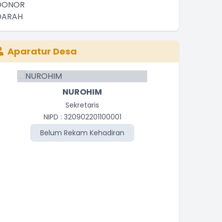
Aparatur Desa
NUROHIM
Sekretaris
Kasie P
NIPD : 320902201100001
N
Belum Rekam Kehadiran
Be