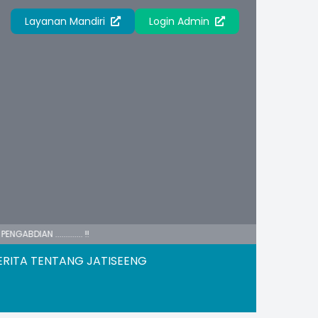
Layanan Mandiri
Login Admin
........... !!
ERITA TENTANG JATISEENG