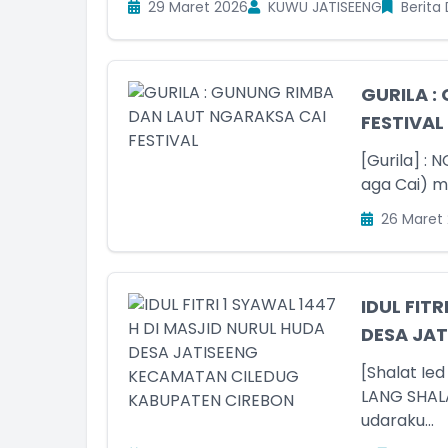
29 Maret 2026
KUWU JATISEENG
Berita
GURILA :
FESTIVAL
[Gurila] : NGARAKS
aga Cai) m
26 Maret
IDUL FIT
DESA JAT
[Shalat Ie
LANG SHALAT IE
udaraku...