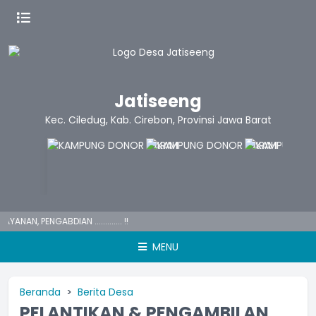
Jatiseeng
Kec. Ciledug, Kab. Cirebon, Provinsi Jawa Barat
N, PENGABDIAN ............. !!
MENU
Beranda
Berita Desa
PELANTIKAN & PENGAMBILAN