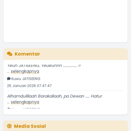
Komentar
Yeuh JATISEENG, Yeueuhhh ................ !!
...
selengkapnya
Kuwu JATISEENG
25 Januari 2026 07:47:47
Alhamdulillaah Barakallaah, pa Dewan ..... Hatur
...
selengkapnya
Kuwu JATISEENG
23 Januari 2026 09:32:14
Bravo Para Kader Sub PPKBD Desa JATISEENG ............ !!
Media Sosial
...
selengkapnya