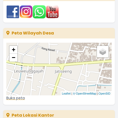
Kuwu JATISEENG
23 Desember 2025 06:34:56
Peta Wilayah Desa
+
−
Leaflet
|
© OpenStreetMap
|
OpenSID
Buka peta
Peta Lokasi Kantor