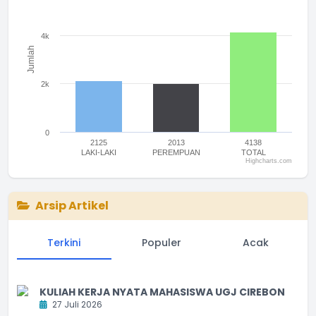
The chart has 1 Y axis displaying Jumlah. Range: 0 to 6000.
4k
Jumlah
2k
0
2125
2013
4138
LAKI-LAKI
PEREMPUAN
TOTAL
Highcharts.com
End of interactive chart.
Arsip Artikel
Terkini
Populer
Acak
KULIAH KERJA NYATA MAHASISWA UGJ CIREBON
27 Juli 2026