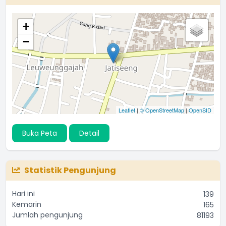
+
−
Leaflet
|
© OpenStreetMap
|
OpenSID
Buka Peta
Detail
Statistik Pengunjung
Hari ini
139
Kemarin
165
Jumlah pengunjung
81193