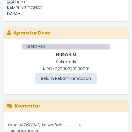
Aparatur Desa
HAEDAR MUDAKAR
NUROHIM
Kasie Pelananan dan Kesejahteraan
Sekretaris
NIPD : 320902201100006
NIPD : 320902201100001
Belum Rekam Kehadiran
Belum Rekam Kehadiran
Komentar
Yeuh JATISEENG, Yeueuhhh ................ !!
...
selengkapnya