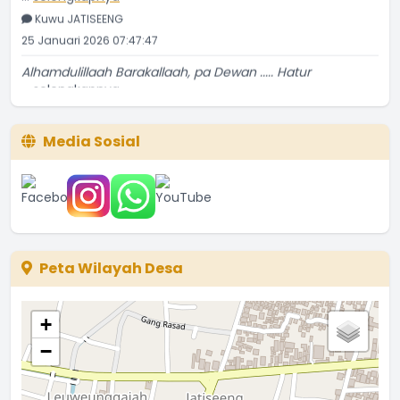
Kuwu JATISEENG
25 Januari 2026 07:47:47
Alhamdulillaah Barakallaah, pa Dewan ..... Hatur
...
selengkapnya
Kuwu JATISEENG
23 Januari 2026 09:32:14
Media Sosial
Bravo Para Kader Sub PPKBD Desa JATISEENG ............ !!
...
selengkapnya
Kuwu JATISEENG
23 Desember 2025 06:34:56
Peta Wilayah Desa
+
−