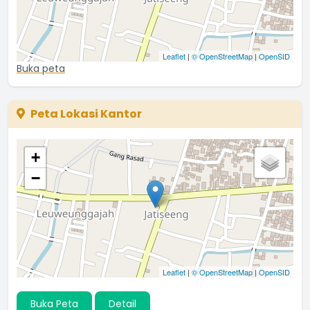
Leaflet
|
© OpenStreetMap
|
OpenSID
Buka peta
Peta Lokasi Kantor
+
−
Leaflet
|
© OpenStreetMap
|
OpenSID
Buka Peta
Detail