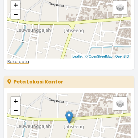
+
−
Leaflet
|
© OpenStreetMap
|
OpenSID
Buka peta
Peta Lokasi Kantor
+
−