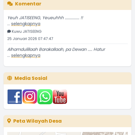
Komentar
Yeuh JATISEENG, Yeueuhhh ................ !!
...
selengkapnya
Kuwu JATISEENG
25 Januari 2026 07:47:47
Alhamdulillaah Barakallaah, pa Dewan ..... Hatur
...
selengkapnya
Kuwu JATISEENG
23 Januari 2026 09:32:14
Media Sosial
Bravo Para Kader Sub PPKBD Desa JATISEENG ............ !!
...
selengkapnya
Kuwu JATISEENG
23 Desember 2025 06:34:56
Peta Wilayah Desa