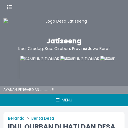
Jatiseeng
Kec. Ciledug, Kab. Cirebon, Provinsi Jawa Barat
NAN, PENGABDIAN ............. !!
MENU
Beranda
Berita Desa
IDUL QURBAN DI HATI DAN DESA