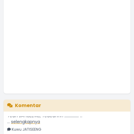
Komentar
Yeuh JATISEENG, Yeueuhhh ................ !!
...
selengkapnya
Kuwu JATISEENG
25 Januari 2026 07:47:47