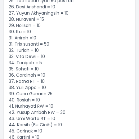
25. Tati setiamiyati 50 pcs roti
26. Desi Arishandi = 10
27. Yuyun Akhyaningsih = 10
28. Nurayeni = 15
29. Holisah = 10
30. Ita = 10
31. Anirah =10
31. Tris susanti = 50
32. Turiah = 10
33. Vita Dewi = 10
34. Tonipah = 5
35. Sohati = 10
36. Cardinah = 10
37. Ratna RT = 10
38. Yuli Zippo = 10
39. Cucu Gunari= 25
40. Rosiah = 10
41. Nurhayati RW = 10
42. Yusup Ambah RW = 30
43. Umi Warta RT = 10
44. Karsih (Bu Cicih) = 10
45. Carinak = 10
46. Kartini = 10