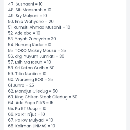
47. Susnaeni = 10
48. Siti Maesaroh = 10
49. Sry Mulyani = 10
50. Enjo Wahyono = 20
51. Rumsiti Ahmad Musonif = 10
52. Ade ebo = 10
53. Yayah Zuhriyah = 30
54. Nunung Kader =10
55. TOKO Mickey Mouse = 25
56. drg. Yuyum Jumiati = 30
57. Esih Ma Iceuh = 10
58. Sri Ketan Gurih = 50
59. Titin Nurdin = 10
60. Waroeng BOS = 25
61 Juhro = 25
62. Mandjur Ciledug = 50
63. King Chiken Steak Ciledug = 50
64. Ade Yoga PLKB = 15
65. Pa RT Ucup = 10
66. Pa RT N'jut = 10
67. Pa RW Mulyadi = 10
68. Kaliman LINMAS = 10