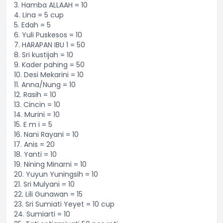
3. Hamba ALLAAH = 10
4. Lina = 5 cup
5. Edah = 5
6. Yuli Puskesos = 10
7. HARAPAN IBU 1 = 50
8. Sri kustijah = 10
9. Kader pahing = 50
10. Desi Mekarini = 10
11. Anna/Nung = 10
12. Rasih = 10
13. Cincin = 10
14. Murini = 10
15. E m i = 5
16. Nani Rayani = 10
17. Anis = 20
18. Yanti = 10
19. Nining Minarni = 10
20. Yuyun Yuningsih = 10
21. Sri Mulyani = 10
22. Lili Gunawan = 15
23. Sri Sumiati Yeyet = 10 cup
24. Sumiarti = 10