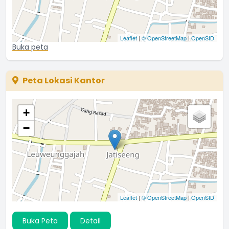
Leaflet
|
© OpenStreetMap
|
OpenSID
Buka peta
Peta Lokasi Kantor
+
−
Leaflet
|
© OpenStreetMap
|
OpenSID
Buka Peta
Detail