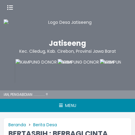
Jatiseeng
Kec. Ciledug, Kab. Cirebon, Provinsi Jawa Barat
GABDIAN ............. !!
MENU
Beranda
Berita Desa
BERTASBIH : BERBAGI CINTA,