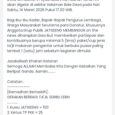
akan digelar di sekitar Halaman Bale Desa pada Hari
Sabtu, 14 Maret 2026 Pukul 17.00 WIB.
Bagi Ibu-Ibu Kader, Bapak-Bapak Pengurus Lembaga,
Warga Masyarakat terutama para Donatur, khususnya
Anggota.Grup Publik JATISEENG MEMBANGUN on the
news diharapkan bisa ikut memberikan partisipasi dan
kontribusinya berupa minimal 5 (lima) paket/cup jenis
ta'jil makanan pengantar untuk berbuka puasa paling
lambat 1 (satu) jam sebelum kegiatan dimulai.
Jazakallaah Khairan Katsiran
Semoga ALLAAH Membalas Kita Dengan Kebaikan Yang
Berlipat Ganda. Aamiin..........
Catatan :
-----------
[Ramadhan Bertasbih] :
GERAKAN BERBAGI TA'JIL SERIBU LEBIH
..............
1. Kuwu JATISEENG = 100
2. Ketua TP PKK = 25